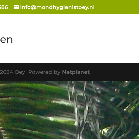
386
info@mondhygienistoey.nl
ten
©2024 Oey Powered by
Netplanet