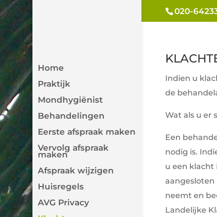
020-6423
KLACHT
Home
Indien u klac
Praktijk
de behandel
Mondhygiënist
Wat als u er
Behandelingen
Eerste afspraak maken
Een behandel
Vervolg afspraak
nodig is. In
maken
u een klacht 
Afspraak wijzigen
aangesloten 
Huisregels
neemt en beo
AVG Privacy
Landelijke K