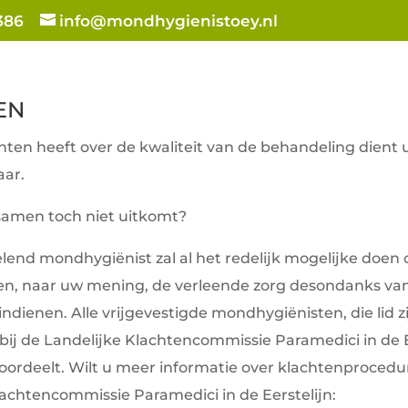
386
info@mondhygienistoey.nl
EN
hten heeft over de kwaliteit van de behandeling dient 
aar.
 samen toch niet uitkomt?
end mondhygiënist zal al het redelijk mogelijke doen 
dien, naar uw mening, de verleende zorg desondanks van
indienen. Alle vrijgevestigde mondhygiënisten, die lid 
bij de Landelijke Klachtencommissie Paramedici in de E
ordeelt. Wilt u meer informatie over klachtenproced
lachtencommissie Paramedici in de Eerstelijn: