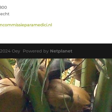
8800
recht
ncommissieparamedici.nl
©2024 Oey Powered by
Netplanet